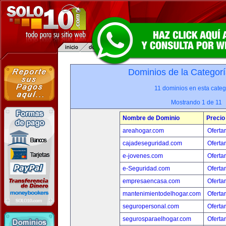
Dominios de la Categorí
11 dominios en esta categ
Mostrando 1 de 11
Nombre de Dominio
Precio
areahogar.com
Oferta
cajadeseguridad.com
Oferta
e-jovenes.com
Oferta
e-Seguridad.com
Oferta
empresaencasa.com
Oferta
mantenimientodelhogar.com
Oferta
seguropersonal.com
Oferta
segurosparaelhogar.com
Oferta