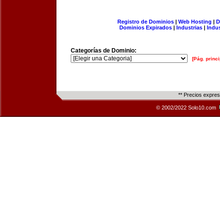
Registro de Dominios
|
Web Hosting
|
D
Dominios Expirados
|
Industrias
|
Indu
Categorías de Dominio:
[Pág. princi
** Precios expre
© 2002/2022 Solo10.com