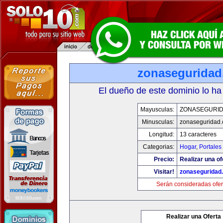
zonasegurida
El dueño de este dominio lo ha
Mayusculas:
ZONASEGURI
Minusculas:
zonaseguridad
Longitud:
13 caracteres
Categorias:
Hogar
,
Portales
Precio:
Realizar una of
Visitar!
zonaseguridad
Serán consideradas ofer
Realizar una Oferta