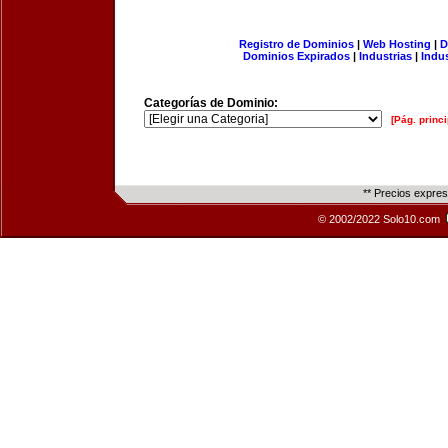
Registro de Dominios
|
Web Hosting
|
D
Dominios Expirados
|
Industrias
|
Indu
Categorías de Dominio:
[Pág. princi
** Precios expre
© 2002/2022 Solo10.com