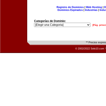
Registro de Dominios
|
Web Hosting
|
D
Dominios Expirados
|
Industrias
|
Indu
Categorías de Dominio:
[Pág. princi
** Precios expre
© 2002/2022 Solo10.com