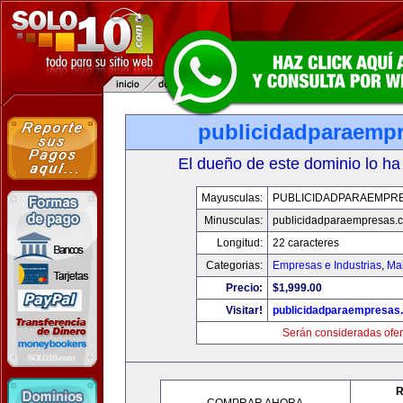
publicidadparaemp
El dueño de este dominio lo ha
Mayusculas:
PUBLICIDADPARAEMPR
Minusculas:
publicidadparaempresas.
Longitud:
22 caracteres
Categorias:
Empresas e Industrias
,
Mar
Precio:
$1,999.00
Visitar!
publicidadparaempresas
Serán consideradas ofer
R