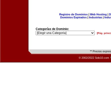
Registro de Dominios
|
Web Hosting
|
D
Dominios Expirados
|
Industrias
|
Indu
Categorías de Dominio:
[Pág. princi
** Precios expre
© 2002/2022 Solo10.com