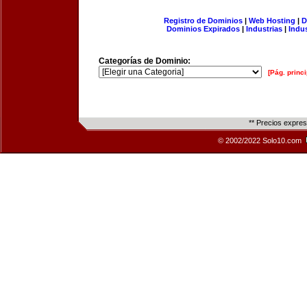
Registro de Dominios
|
Web Hosting
|
D
Dominios Expirados
|
Industrias
|
Indu
Categorías de Dominio:
[Pág. princi
** Precios expre
© 2002/2022 Solo10.com