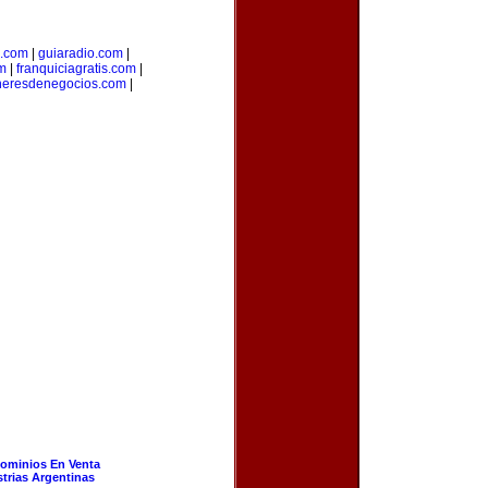
a.com
|
guiaradio.com
|
m
|
franquiciagratis.com
|
heresdenegocios.com
|
ominios En Venta
strias Argentinas