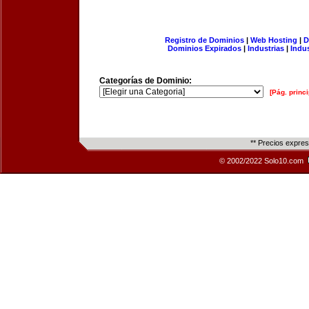
Registro de Dominios
|
Web Hosting
|
D
Dominios Expirados
|
Industrias
|
Indu
Categorías de Dominio:
[Pág. princi
** Precios expre
© 2002/2022 Solo10.com