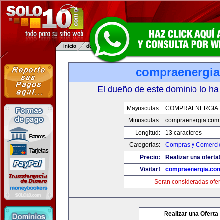
compraenergi
El dueño de este dominio lo ha
Mayusculas:
COMPRAENERGIA
Minusculas:
compraenergia.com
Longitud:
13 caracteres
Categorias:
Compras y Comercio
Precio:
Realizar una oferta
Visitar!
compraenergia.co
Serán consideradas ofer
Realizar una Oferta