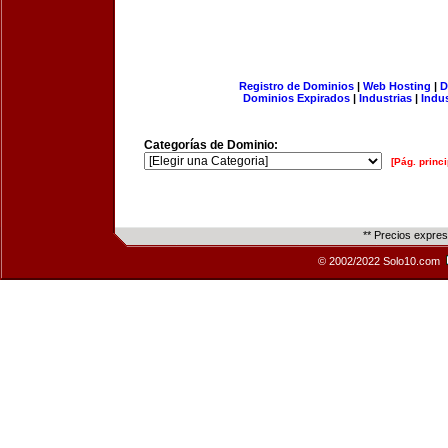
Registro de Dominios
|
Web Hosting
|
D
Dominios Expirados
|
Industrias
|
Indu
Categorías de Dominio:
[Pág. princi
** Precios expre
© 2002/2022 Solo10.com