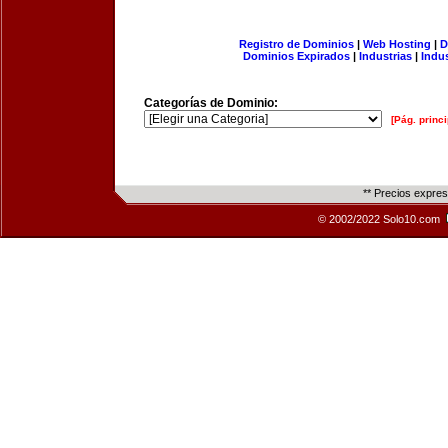
Registro de Dominios
|
Web Hosting
|
D
Dominios Expirados
|
Industrias
|
Indu
Categorías de Dominio:
[Pág. princi
** Precios expre
© 2002/2022 Solo10.com