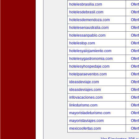
hotelesbrasilia.com
Ofer
hotelesdebrasil.com
Ofer
hotelesdemendoza.com
Ofer
hotelesenaustralia.com
Ofer
hotelessanpablo.com
Ofer
hotelestop.com
Ofer
hotelesyalojamiento.com
Ofer
hotelesygastronomia.com
Ofer
hotelesyhospedaje.com
Ofer
hotelparaeventos.com
Ofer
ideasdeviaje.com
Ofer
ideasdeviajes.com
Ofer
infovacaciones.com
Ofer
linksturismo.com
Ofer
mayoristadeturismo.com
Ofer
mayoristaviajes.com
Ofer
mexicoofertas.com
Ofer