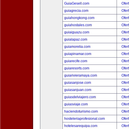
GuiaGesell.com
Ofer
guiagrecia.com
Ofer
guiahongkong.com
Ofer
guiahostales.com
Ofer
guiaiguazu.com
Ofer
guialapaz.com
Ofer
guiamorelia.com
Ofer
guiapinamar.com
Ofer
guiarecife.com
Ofer
guiaresorts.com
Ofer
guiarivieramaya.com
Ofer
guiasanjose.com
Ofer
guiasanjuan.com
Ofer
guiasdelviajero.com
Ofer
guiasviaje.com
Ofer
haciendoturismo.com
Ofer
hosteleriaprofesional.com
Ofer
hotelesarequipa.com
Ofer