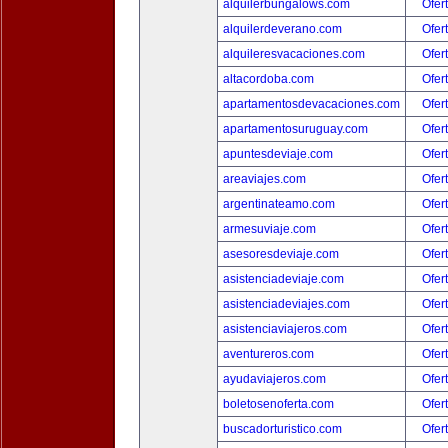
alquilerbungalows.com
Ofer
alquilerdeverano.com
Ofer
alquileresvacaciones.com
Ofer
altacordoba.com
Ofer
apartamentosdevacaciones.com
Ofer
apartamentosuruguay.com
Ofer
apuntesdeviaje.com
Ofer
areaviajes.com
Ofer
argentinateamo.com
Ofer
armesuviaje.com
Ofer
asesoresdeviaje.com
Ofer
asistenciadeviaje.com
Ofer
asistenciadeviajes.com
Ofer
asistenciaviajeros.com
Ofer
aventureros.com
Ofer
ayudaviajeros.com
Ofer
boletosenoferta.com
Ofer
buscadorturistico.com
Ofer