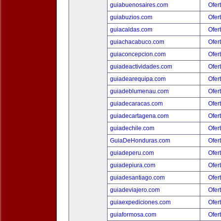
guiabuenosaires.com
Ofer
guiabuzios.com
Ofer
guiacaldas.com
Ofer
guiachacabuco.com
Ofer
guiaconcepcion.com
Ofer
guiadeactividades.com
Ofer
guiadearequipa.com
Ofer
guiadeblumenau.com
Ofer
guiadecaracas.com
Ofer
guiadecartagena.com
Ofer
guiadechile.com
Ofer
GuiaDeHonduras.com
Ofer
guiadeperu.com
Ofer
guiadepiura.com
Ofer
guiadesantiago.com
Ofer
guiadeviajero.com
Ofer
guiaexpediciones.com
Ofer
guiaformosa.com
Ofer