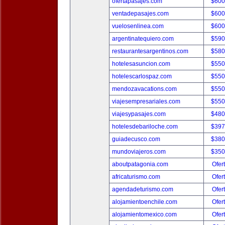
ofertapasajes.com
$600
ventadepasajes.com
$600
vuelosenlinea.com
$600
argentinatequiero.com
$590
restaurantesargentinos.com
$580
hotelesasuncion.com
$550
hotelescarlospaz.com
$550
mendozavacations.com
$550
viajesempresariales.com
$550
viajesypasajes.com
$480
hotelesdebariloche.com
$397
guiadecusco.com
$380
mundoviajeros.com
$350
aboutpatagonia.com
Ofer
africaturismo.com
Ofer
agendadeturismo.com
Ofer
alojamientoenchile.com
Ofer
alojamientomexico.com
Ofer