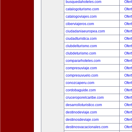
busquedahoteles.com
Ofer
catalogoturismo.com
Ofer
catalogoviajes.com
Ofer
ciberviajeros.com
Ofer
ciudadaniaeuropea.com
Ofer
ciudadturistica.com
Ofer
clubdelturismo.com
Ofer
clubdeturismo.com
Ofer
compararhoteles.com
Ofer
compresuviaje.com
Ofer
compresuvuelo.com
Ofer
conozcaperu.com
Ofer
cordobaguide.com
Ofer
cruceroporelcaribe.com
Ofer
desarrolloturistico.com
Ofer
destinodeviaje.com
Ofer
destinosdeviaje.com
Ofer
destinosvacacionales.com
Ofer