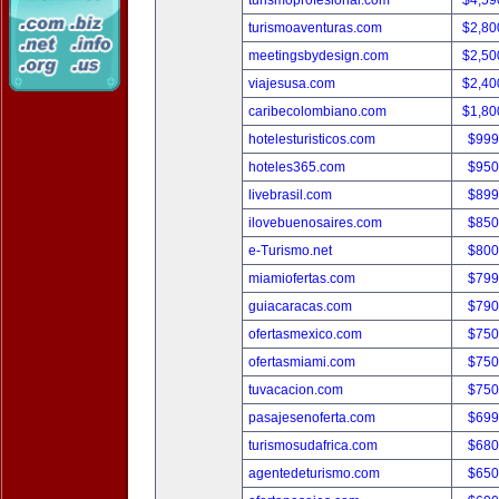
turismoprofesional.com
$4,59
turismoaventuras.com
$2,80
meetingsbydesign.com
$2,50
viajesusa.com
$2,40
caribecolombiano.com
$1,80
hotelesturisticos.com
$999
hoteles365.com
$950
livebrasil.com
$899
ilovebuenosaires.com
$850
e-Turismo.net
$800
miamiofertas.com
$799
guiacaracas.com
$790
ofertasmexico.com
$750
ofertasmiami.com
$750
tuvacacion.com
$750
pasajesenoferta.com
$699
turismosudafrica.com
$680
agentedeturismo.com
$650