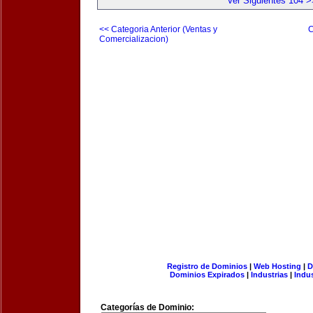
Ver Siguientes 104 >
<< Categoria Anterior (Ventas y
C
Comercializacion)
Registro de Dominios
|
Web Hosting
|
D
Dominios Expirados
|
Industrias
|
Indu
Categorías de Dominio: