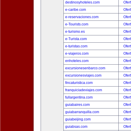
destinosyhoteles.com
Ofer
e-caribe.com
Ofer
e-reservaciones.com
Ofer
e-Tourists.com
Ofer
e-turismo.es
Ofer
e-Turista.com
Ofer
e-turistas.com
Ofer
e-viajeros.com
Ofer
enhoteles.com
Ofer
excursionesenbarco.com
Ofer
excursionesviajes.com
Ofer
fincaturistica.com
Ofer
franquiciadeviajes.com
Ofer
fullargentina.com
Ofer
guiabaires.com
Ofer
guiabarranquilla.com
Ofer
guiabeijing.com
Ofer
guiabsas.com
Ofer